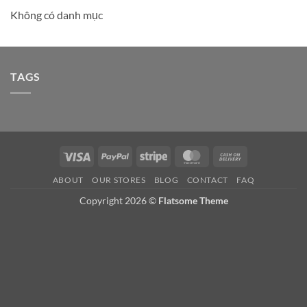
Không có danh mục
TAGS
Visa
PayPal
Stripe
MasterCard
Cash
On
ABOUT
OUR STORES
BLOG
CONTACT
FAQ
Delivery
Copyright 2026 ©
Flatsome Theme