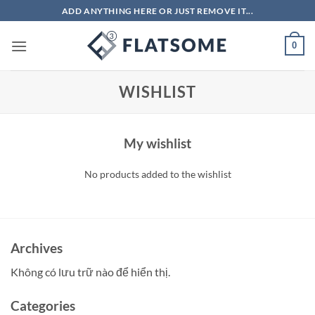
Bỏ
ADD ANYTHING HERE OR JUST REMOVE IT...
qua
nội
0
dung
WISHLIST
My wishlist
No products added to the wishlist
Archives
Không có lưu trữ nào để hiển thị.
Categories